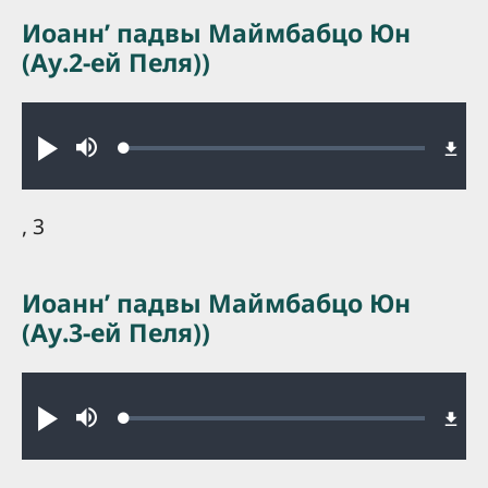
Иоаннʼ падвы Маймбабцо Юн
(Ау.2-ей Пеля))
Audio file
Loaded
:
Play
Mute
0.43%
, 3
Иоаннʼ падвы Маймбабцо Юн
(Ау.3-ей Пеля))
Audio file
Loaded
:
Play
Mute
0.31%