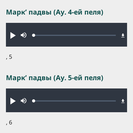
Маркʼ падвы (Ау. 4-ей пеля)
Audio file
Loaded
:
Play
Mute
0.27%
, 5
Маркʼ падвы (Ау. 5-ей пеля)
Audio file
Loaded
:
Play
Mute
0.28%
, 6