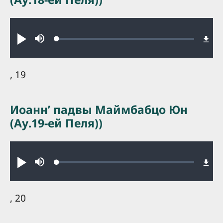
Audio file
Loaded
:
Play
Mute
0.26%
, 19
Иоаннʼ падвы Маймбабцо Юн
(Ау.19-ей Пеля))
Audio file
Loaded
:
Play
Mute
0.23%
, 20