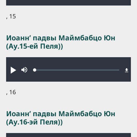
, 15
Иоаннʼ падвы Маймбабцо Юн
(Ау.15-ей Пеля))
Audio file
Loaded
:
Play
Mute
0.40%
, 16
Иоаннʼ падвы Маймбабцо Юн
(Ау.16-эй Пеля))