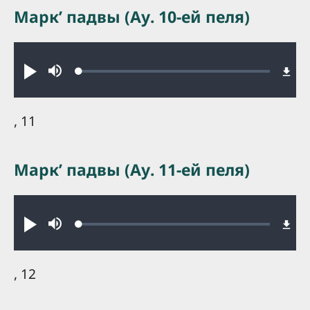
Маркʼ падвы (Ау. 10-ей пеля)
Audio file
Loaded
:
Play
Mute
0.21%
, 11
Маркʼ падвы (Ау. 11-ей пеля)
Audio file
Loaded
:
Play
Mute
0.34%
, 12