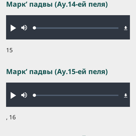
Маркʼ падвы (Ау.14-ей пеля)
Audio file
Loaded
:
Play
Mute
0.15%
15
Маркʼ падвы (Ау.15-ей пеля)
Audio file
Loaded
:
Play
Mute
0.25%
, 16