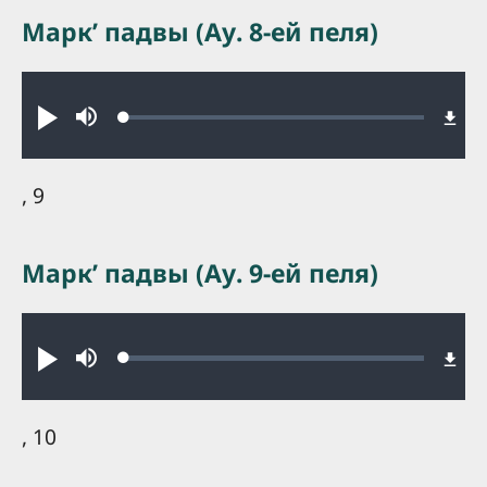
Маркʼ падвы (Ау. 8-ей пеля)
Audio file
Loaded
:
Play
Mute
0.30%
, 9
Маркʼ падвы (Ау. 9-ей пеля)
Audio file
Loaded
:
Play
Mute
0.21%
, 10