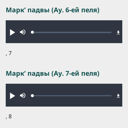
Маркʼ падвы (Ау. 6-ей пеля)
Audio file
Loaded
:
Play
Mute
0.20%
, 7
Маркʼ падвы (Ау. 7-ей пеля)
Audio file
Loaded
:
Play
Mute
0.28%
, 8