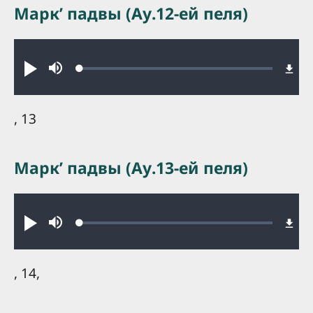
Маркʼ падвы (Ау.12-ей пеля)
Audio file
Loaded
:
Play
Mute
0.22%
, 13
Маркʼ падвы (Ау.13-ей пеля)
Audio file
Loaded
:
Play
Mute
0.30%
, 14,