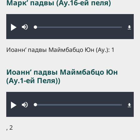
Маркʼ падвы (Ау.16-ей пеля)
Audio file
Loaded
:
Play
Mute
0.50%
Иоаннʼ падвы Маймбабцо Юн (Ау.): 1
Иоаннʼ падвы Маймбабцо Юн
(Ау.1-ей Пеля))
Audio file
Loaded
:
Play
Mute
0.22%
, 2