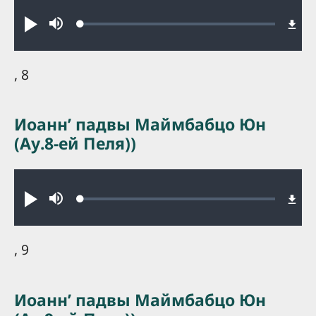
Audio file
Loaded
:
Play
Mute
0.24%
, 8
Иоаннʼ падвы Маймбабцо Юн
(Ау.8-ей Пеля))
Audio file
Loaded
:
Play
Mute
0.18%
, 9
Иоаннʼ падвы Маймбабцо Юн