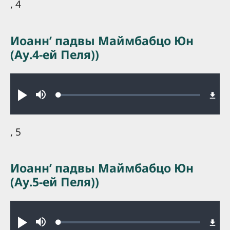
, 4
Иоаннʼ падвы Маймбабцо Юн
(Ау.4-ей Пеля))
Audio file
Loaded
:
Play
Mute
0.21%
, 5
Иоаннʼ падвы Маймбабцо Юн
(Ау.5-ей Пеля))
Audio file
Loaded
:
Play
Mute