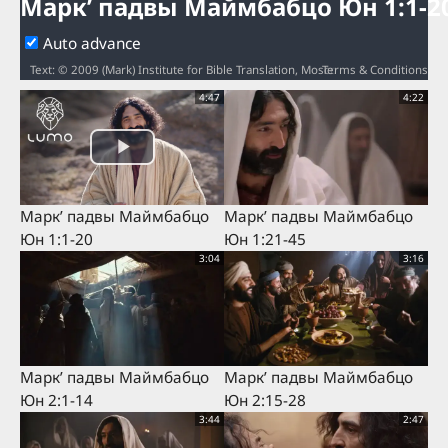
Маркʼ падвы Маймбабцо Юн 1:1-2
Auto advance
Terms & Conditions
Text: © 2009 (Mark) Institute for Bible Translation, Moscow © 2014 Institute for Bible Translation, Moscow (John) / Audio: ℗ 2009 (Mark) IBT & Hosanna ℗ 2014 IBT (John) / Video: Courtesy of LUMO Project Films
4:47
4:22
Маркʼ падвы Маймбабцо
Маркʼ падвы Маймбабцо
Юн 1:1-20
Юн 1:21-45
3:04
3:16
Маркʼ падвы Маймбабцо
Маркʼ падвы Маймбабцо
Юн 2:1-14
Юн 2:15-28
3:44
2:47