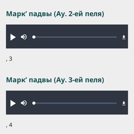
Маркʼ падвы (Ау. 2-ей пеля)
Audio file
Loaded
:
Play
Mute
0.34%
, 3
Маркʼ падвы (Ау. 3-ей пеля)
Audio file
Loaded
:
Play
Mute
0.34%
, 4