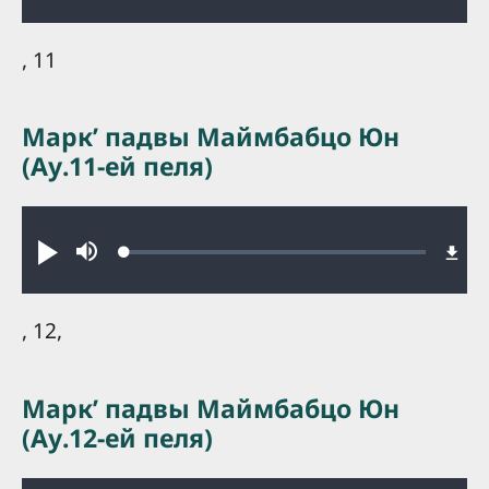
0.21%
, 11
Маркʼ падвы Маймбабцо Юн
(Ау.11-ей пеля)
Audio file
Loaded
:
Play
Mute
0.33%
, 12,
Маркʼ падвы Маймбабцо Юн
(Ау.12-ей пеля)