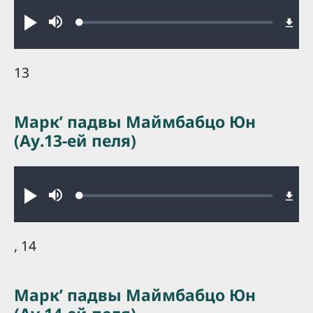
Audio file
Loaded
:
Play
Mute
0.22%
13
Маркʼ падвы Маймбабцо Юн
(Ау.13-ей пеля)
Audio file
Loaded
:
Play
Mute
0.30%
, 14
Маркʼ падвы Маймбабцо Юн