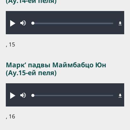
(Ау.14-ей пеля)
Audio file
Loaded
:
Play
Mute
0.15%
, 15
Маркʼ падвы Маймбабцо Юн
(Ау.15-ей пеля)
Audio file
Loaded
:
Play
Mute
0.25%
, 16