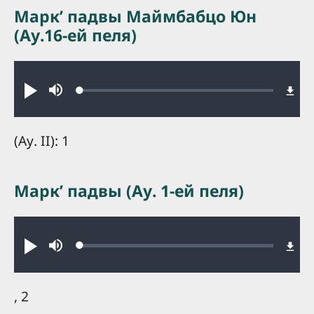
Маркʼ падвы Маймбабцо Юн
(Ау.16-ей пеля)
Audio file
Loaded
:
Play
Mute
0.51%
(Ау. II): 1
Маркʼ падвы (Ау. 1-ей пеля)
Audio file
Loaded
:
Play
Mute
0.25%
, 2