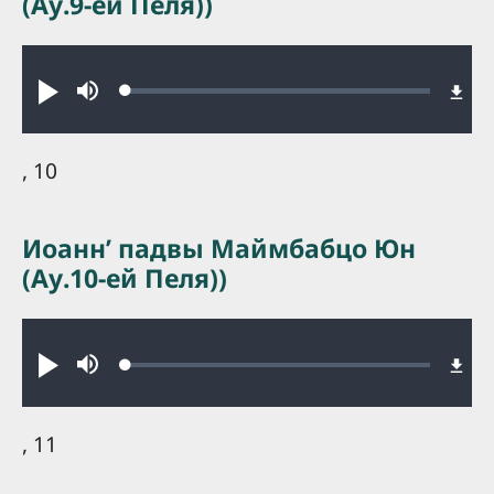
(Ау.9-ей Пеля))
Audio file
Loaded
:
Play
Mute
0.28%
, 10
Иоаннʼ падвы Маймбабцо Юн
(Ау.10-ей Пеля))
Audio file
Loaded
:
Play
Mute
0.29%
, 11