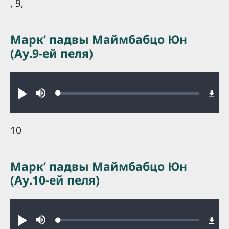
, 9,
Маркʼ падвы Маймбабцо Юн
(Ау.9-ей пеля)
Audio file
Loaded
:
Play
Mute
0.21%
10
Маркʼ падвы Маймбабцо Юн
(Ау.10-ей пеля)
Audio file
Loaded
:
Play
Mute