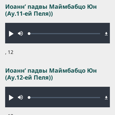
Иоаннʼ падвы Маймбабцо Юн
(Ау.11-ей Пеля))
Audio file
Loaded
:
Play
Mute
0.23%
, 12
Иоаннʼ падвы Маймбабцо Юн
(Ау.12-ей Пеля))
Audio file
Loaded
:
Play
Mute
0.22%