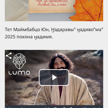
Тет Маймбабцо Юн, Ӈэдаравы” ӈадиво”ма”
2025 похона ӈадимя.
Play
Video