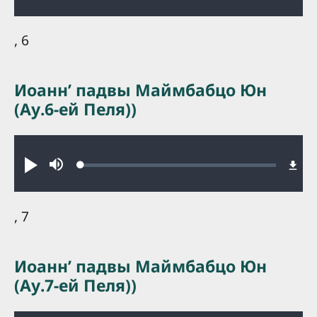
0.24%
, 6
Иоаннʼ падвы Маймбабцо Юн
(Ау.6-ей Пеля))
Audio file
Loaded
:
Play
Mute
0.18%
, 7
Иоаннʼ падвы Маймбабцо Юн
(Ау.7-ей Пеля))