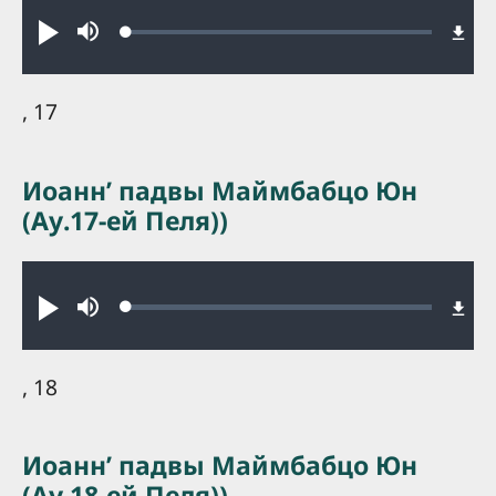
Audio file
Loaded
:
Play
Mute
0.33%
, 17
Иоаннʼ падвы Маймбабцо Юн
(Ау.17-ей Пеля))
Audio file
Loaded
:
Play
Mute
0.40%
, 18
Иоаннʼ падвы Маймбабцо Юн
(Ау.18-ей Пеля))