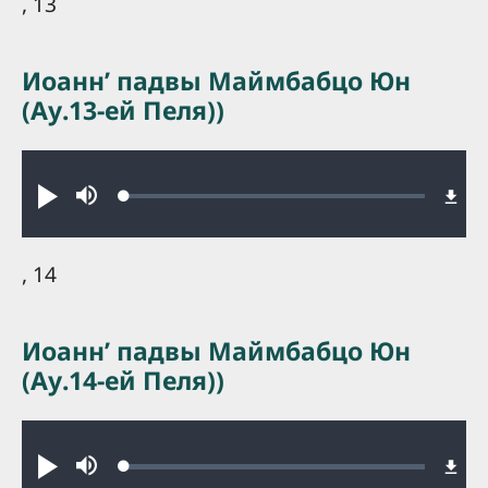
, 13
Иоаннʼ падвы Маймбабцо Юн
(Ау.13-ей Пеля))
Audio file
Loaded
:
Play
Mute
0.30%
, 14
Иоаннʼ падвы Маймбабцо Юн
(Ау.14-ей Пеля))
Audio file
Loaded
:
Play
Mute
0.34%