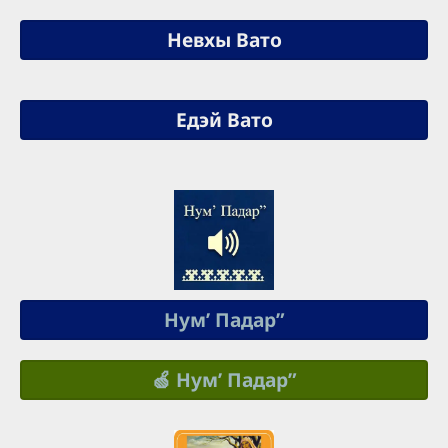
Невхы Вато
Едэй Вато
Нумʼ Падар”
🍏 Нумʼ Падар”