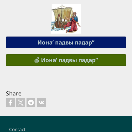
Ионаʼ падвы падар”
🍏 Ионаʼ падвы падар”
Share
Footer
Contact