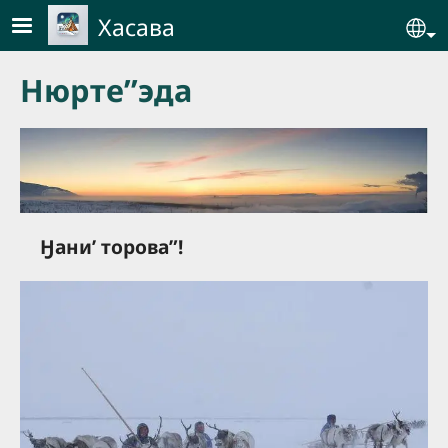
Skip to main content
Хасава
Se
Нюрте”эда
Ӈаниʼ торова”!