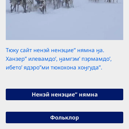
Тюку сайт ненэй ненэцие” нямна ӈа.
Ханзер” илевамдоʼ, ӈамгэмʼ пэрмамдоʼ,
ибетоʼ ядэро”ми тюкохона хоӈгуда”.
Ненэй ненэцие” нямна
Фольклор