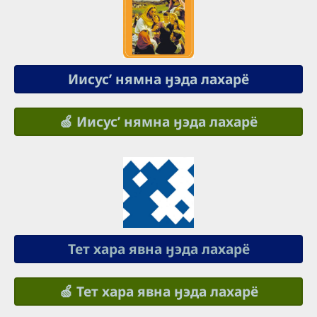
Иисусʼ нямна ӈэда лахарё
🍏 Иисусʼ нямна ӈэда лахарё
Тет хара явна ӈэда лахарё
🍏 Тет хара явна ӈэда лахарё