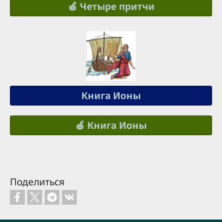
🍏 Четыре притчи
Книга Ионы
🍏 Книга Ионы
Поделиться