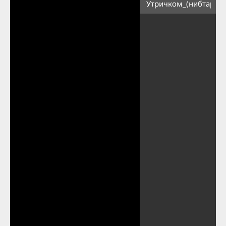
Утричком_(нибтарава