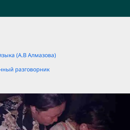
языка (А.В Алмазова)
енный разговорник