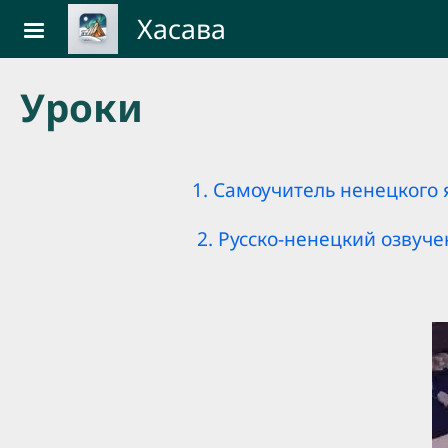
Skip to main content
Хасава
Уроки
1. Самоучитель ненецкого 
2. Русско-ненецкий озвуч